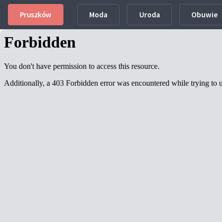
Info
Pruszków
Moda
Uroda
Obuwie